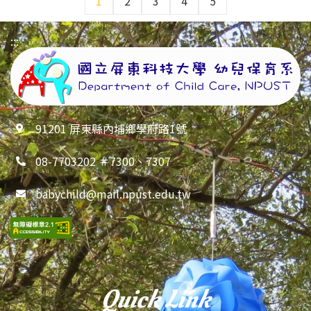
1
2
3
4
5
:::
91201 屏東縣內埔鄉學府路1號
08-7703202 ＃7300、7307
babychild@mail.npust.edu.tw
Quick Link