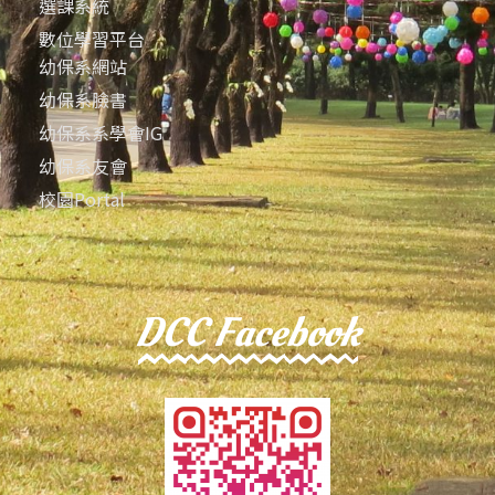
選課系統
數位學習平台
幼保系網站
幼保系臉書
幼保系系學會IG
幼保系友會
校園Portal
DCC Facebook