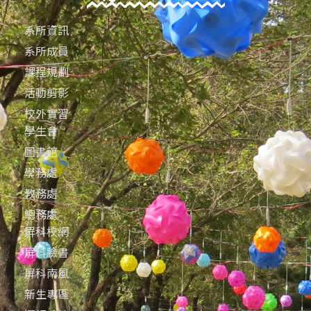
系所資訊
系所成員
課程規劃
活動剪影
校外實習
學生會
圖書館
學務處
教務處
總務處
屏科校網
屏科臉書
屏科南風
新生專區