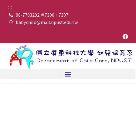
:::
08-7703202 ＃7300、7307
babychild@mail.npust.edu.tw