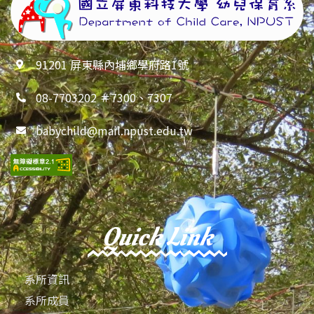
91201 屏東縣內埔鄉學府路1號
08-7703202 ＃7300、7307
babychild@mail.npust.edu.tw
Quick Link
系所資訊
系所成員