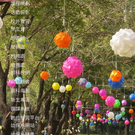
課程規劃
活動剪影
校外實習
學生會
圖書館
學務處
教務處
總務處
屏科校網
屏科臉書
屏科南風
新生專區
選課系統
數位學習平台
幼保系網站
幼保系臉書