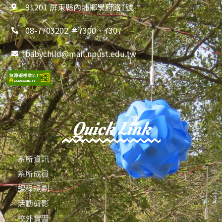
91201 屏東縣內埔鄉學府路1號
08-7703202 ＃7300、7307
babychild@mail.npust.edu.tw
Quick Link
系所資訊
系所成員
課程規劃
活動剪影
校外實習