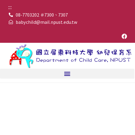
:::
08-7703202 ＃7300、7307
babychild@mail.npust.edu.tw