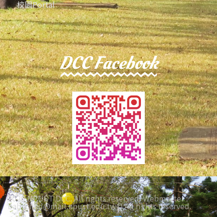
校園Portal
DCC Facebook
2020 NPUST DCC. All rights reserved. Webmaster :
babychild@mail.npust.edu.tw© All rights reserved.