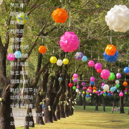
學生會
圖書館
學務處
教務處
總務處
屏科校網
屏科臉書
屏科南風
新生專區
選課系統
數位學習平台
幼保系網站
幼保系臉書
幼保系系學會IG
幼保系友會