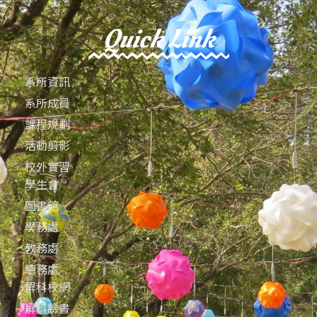
Quick Link
系所資訊
系所成員
課程規劃
活動剪影
校外實習
學生會
圖書館
學務處
教務處
總務處
屏科校網
屏科臉書