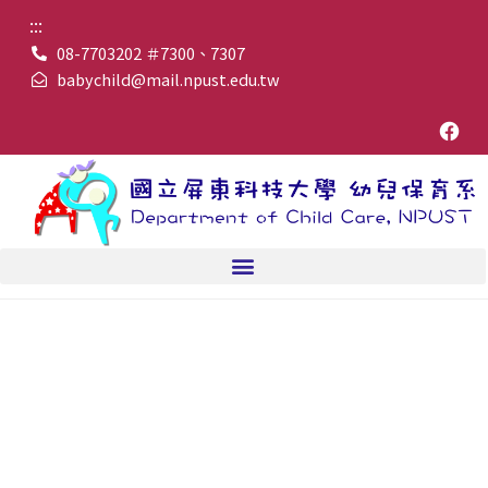
:::
08-7703202 ＃7300、7307
babychild@mail.npust.edu.tw