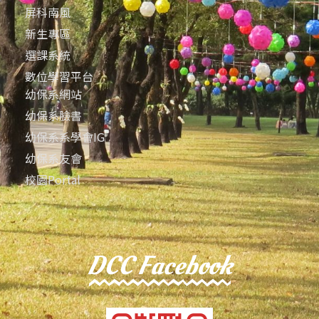
屏科南風
新生專區
選課系統
數位學習平台
幼保系網站
幼保系臉書
幼保系系學會IG
幼保系友會
校園Portal
DCC Facebook