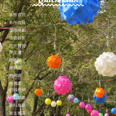
系所資訊
系所成員
課程規劃
活動剪影
校外實習
學生會
圖書館
學務處
教務處
總務處
屏科校網
屏科臉書
屏科南風
新生專區