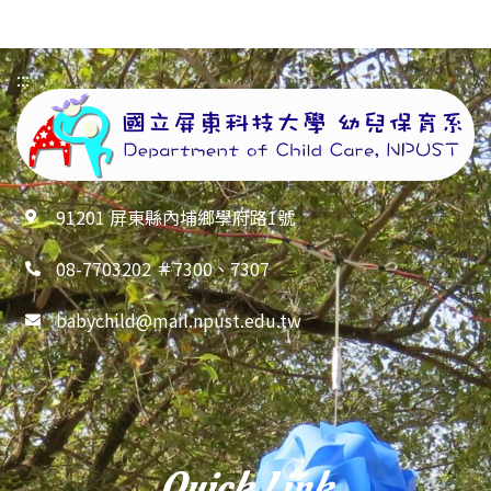
:::
91201 屏東縣內埔鄉學府路1號
08-7703202 ＃7300、7307
babychild@mail.npust.edu.tw
Quick Link