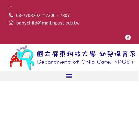
:::
08-7703202 ＃7300、7307
babychild@mail.npust.edu.tw