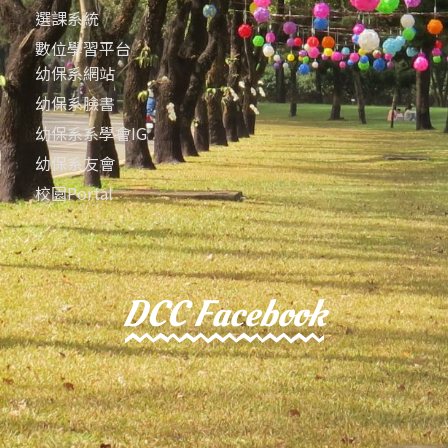
選課系統
數位學習平台
幼保系網站
幼保系臉書
幼保系系學會IG
幼保系友會
校園Portal
DCC Facebook