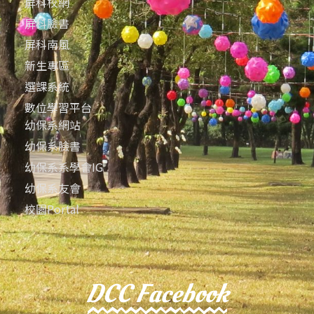
屏科校網
屏科臉書
屏科南風
新生專區
選課系統
數位學習平台
幼保系網站
幼保系臉書
幼保系系學會IG
幼保系友會
校園Portal
DCC Facebook