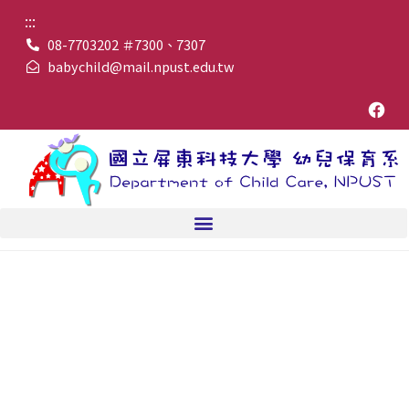
:::
08-7703202 ＃7300、7307
babychild@mail.npust.edu.tw