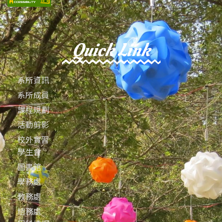
Quick Link
系所資訊
系所成員
課程規劃
活動剪影
校外實習
學生會
圖書館
學務處
教務處
總務處