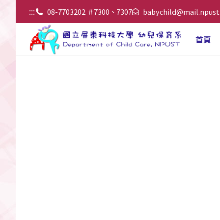
:::
08-7703202 ＃7300、7307
babychild@mail.npust
首頁
幼