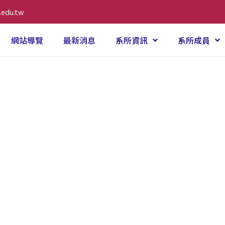
.edu.tw
網站導覽
最新消息
系所資訊
系所成員
兒保育系碩士班熱情招生中~