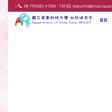
:::
08-7703202 ＃7300、7307
babychild@mail.npust
首頁
新