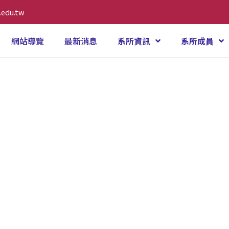
.edu.tw
網站導覽
最新消息
系所資訊
系所成員
加坡幼兒華語教師工作甘苦談